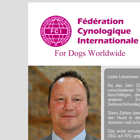
Liebe Leserinnen 
Da das Jahr 20
verschiedenen St
beschäftigen, di
anderen Fre
Gebrauchshundepr
Diese Zahlen bewe
den Hund in den 
düsteren und schw
Das erste ermuti
2011 auf 870, geg