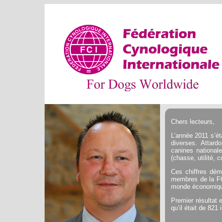
Chers lecteurs,
L’année 2011 s’ét
diverses. Attard
canines national
(chasse, utilité, c
Ces chiffres démo
membres de la FCI
monde économique
Premier résultat 
qu’il était de 821 